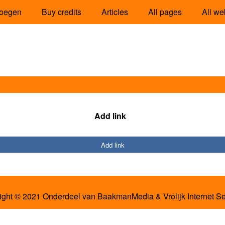
oegen
Buy credits
Articles
All pages
All we
Add link
Add link
ight © 2021 Onderdeel van
BaakmanMedia
&
Vrolijk Internet S