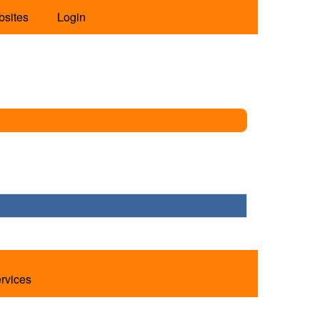
bsites
Login
ervices